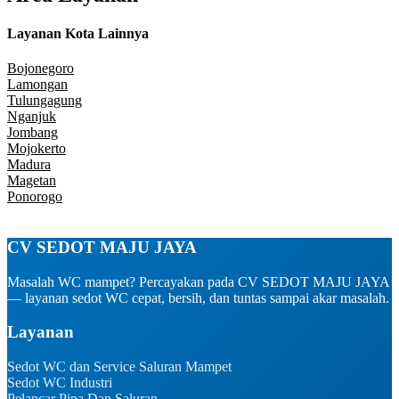
Layanan Kota Lainnya
Bojonegoro
Lamongan
Tulungagung
Nganjuk
Jombang
Mojokerto
Madura
Magetan
Ponorogo
CV SEDOT MAJU JAYA
Masalah WC mampet? Percayakan pada CV SEDOT MAJU JAYA
— layanan sedot WC cepat, bersih, dan tuntas sampai akar masalah.
Layanan
Sedot WC dan Service Saluran Mampet
Sedot WC Industri ​
Pelancar Pipa Dan Saluran