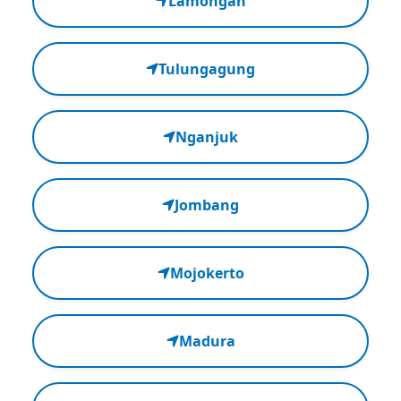
Lamongan
Tulungagung
Nganjuk
Jombang
Mojokerto
Madura