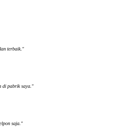
an terbaik."
 di pabrik saya."
elpon saja."