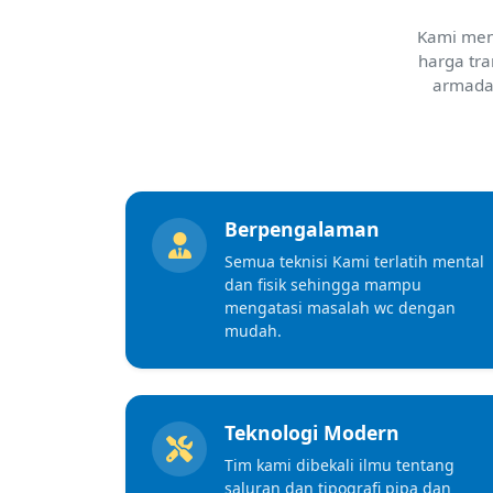
Kami meng
harga tr
armada 
Berpengalaman
Semua teknisi Kami terlatih mental
dan fisik sehingga mampu
mengatasi masalah wc dengan
mudah.
Teknologi Modern
Tim kami dibekali ilmu tentang
saluran dan tipografi pipa dan