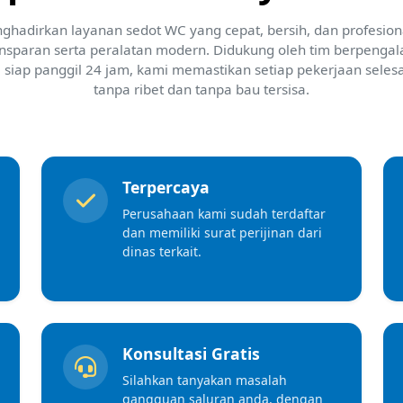
hadirkan layanan sedot WC yang cepat, bersih, dan profesio
ansparan serta peralatan modern. Didukung oleh tim berpenga
siap panggil 24 jam, kami memastikan setiap pekerjaan selesa
tanpa ribet dan tanpa bau tersisa.
Terpercaya
Perusahaan kami sudah terdaftar
dan memiliki surat perijinan dari
dinas terkait.
Konsultasi Gratis
Silahkan tanyakan masalah
gangguan saluran anda, dengan