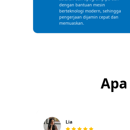
dengan bantuan mesin
berteknologi modern, sehingga
pengerjaan dijamin cepat dan
memuaskan.
Apa
Lia