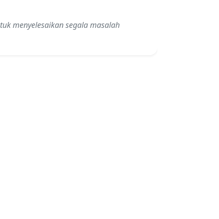
untuk menyelesaikan segala masalah
"Cepat sek
telpon saj