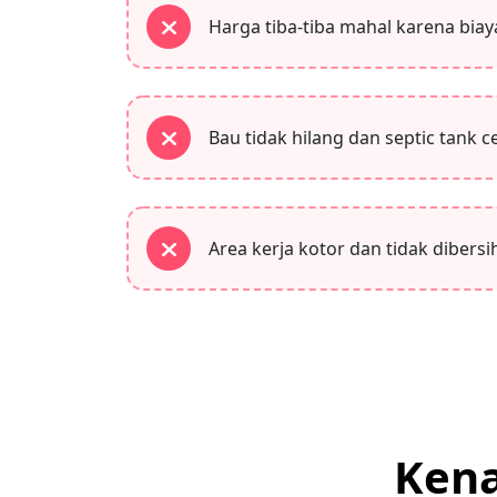
Harga tiba-tiba mahal karena biay
Bau tidak hilang dan septic tank 
Area kerja kotor dan tidak dibers
Kena