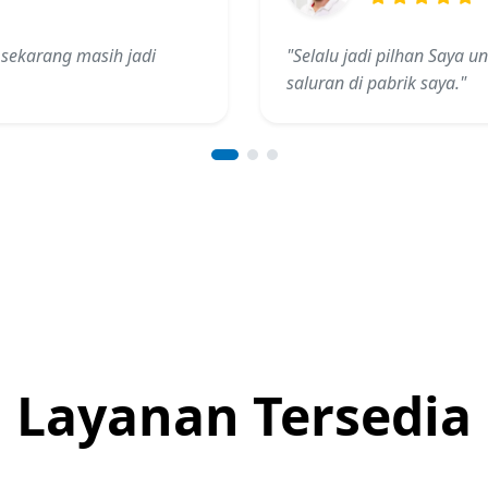
 sekarang masih jadi
"Selalu jadi pilhan Saya 
saluran di pabrik saya."
Layanan Tersedia