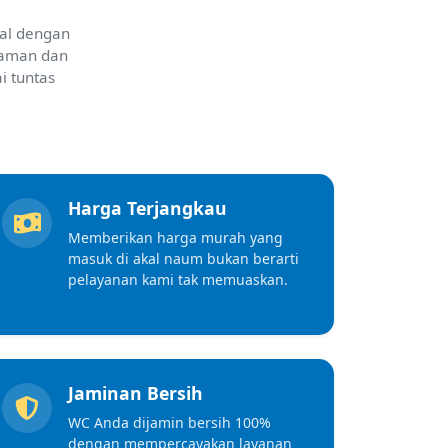
nal dengan
laman dan
i tuntas
Harga Terjangkau
Memberikan harga murah yang
masuk di akal naum bukan berarti
pelayanan kami tak memuaskan.
Jaminan Bersih
WC Anda dijamin bersih 100%
dengan mempercayakan layanan