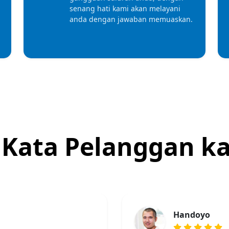
senang hati kami akan melayani
anda dengan jawaban memuaskan.
 Kata Pelanggan ka
Handoyo