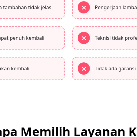
a tambahan tidak jelas
Pengerjaan lambat
cepat penuh kembali
Teknisi tidak pro
ihkan kembali
Tidak ada garansi
pa Memilih Layanan 