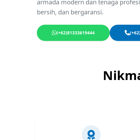
armada modern dan tenaga profesio
bersih, dan bergaransi.
(+62)81333619444
(+62
Nikma