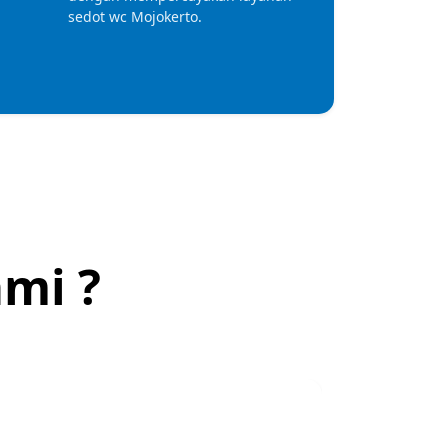
sedot wc Mojokerto.
mi ?