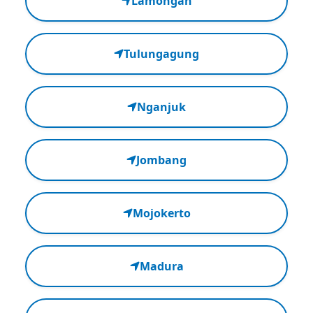
Lamongan
Tulungagung
Nganjuk
Jombang
Mojokerto
Madura