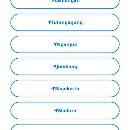
Lamongan
Tulungagung
Nganjuk
Jombang
Mojokerto
Madura