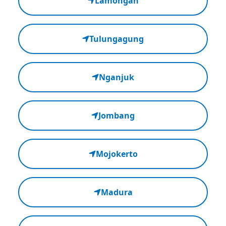
Lamongan
Tulungagung
Nganjuk
Jombang
Mojokerto
Madura