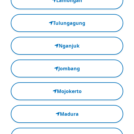
Lamongan
Tulungagung
Nganjuk
Jombang
Mojokerto
Madura