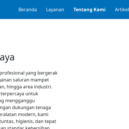
Beranda
Layanan
Tentang Kami
Artike
Jaya
 profesional yang bergerak
nganan saluran mampet
, hingga area industri.
n terpercaya untuk
ring mengganggu
engan dukungan tenaga
eralatan modern, kami
tas, higienis, dan tepat
gan standar kebersihan